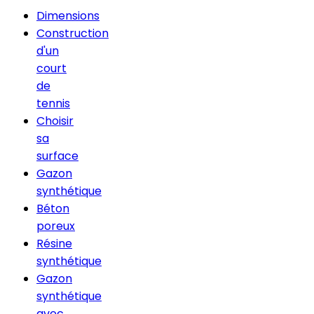
Dimensions
Construction
d'un
court
de
tennis
Choisir
sa
surface
Gazon
synthétique
Béton
poreux
Résine
synthétique
Gazon
synthétique
avec