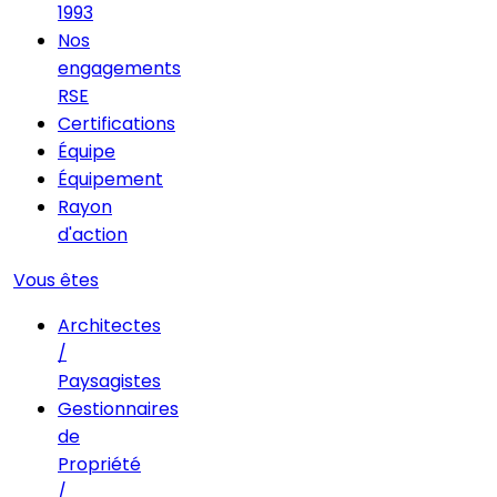
1993
Nos
engagements
RSE
Certifications
Équipe
Équipement
Rayon
d'action
Vous êtes
Architectes
/
Paysagistes
Gestionnaires
de
Propriété
/