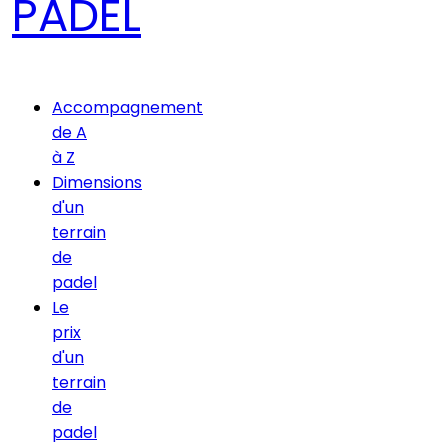
PADEL
Accompagnement
de A
à Z
Dimensions
d'un
terrain
de
padel
Le
prix
d'un
terrain
de
padel