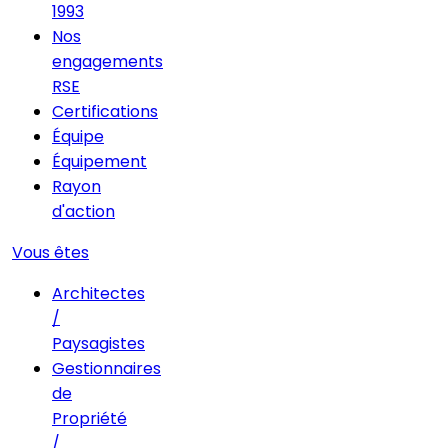
1993
Nos
engagements
RSE
Certifications
Équipe
Équipement
Rayon
d'action
Vous êtes
Architectes
/
Paysagistes
Gestionnaires
de
Propriété
/