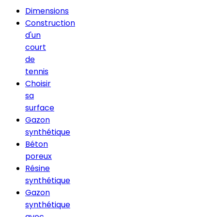
Dimensions
Construction
d'un
court
de
tennis
Choisir
sa
surface
Gazon
synthétique
Béton
poreux
Résine
synthétique
Gazon
synthétique
avec