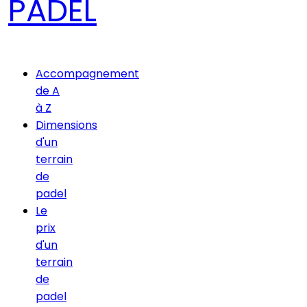
PADEL
Accompagnement
de A
à Z
Dimensions
d'un
terrain
de
padel
Le
prix
d'un
terrain
de
padel