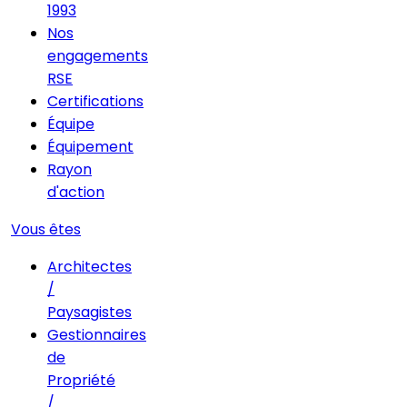
1993
Nos
engagements
RSE
Certifications
Équipe
Équipement
Rayon
d'action
Vous êtes
Architectes
/
Paysagistes
Gestionnaires
de
Propriété
/